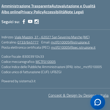
Amministrazione Trasparente
Autovalutazione e Qualità
Albo online
Privacy Policy
Accessibilità
Note Legali
Seguici su:
Indirizzo:
Viale Mazzini, 37 - 62027 San Severino Marche (MC)
Centralino:
0733/645777
Email:
mctf010005@istruzione.it
Posta elettronica certificata (PEC):
mctf010005@pec.istruzione.it
Codice fiscale: 83003910433
Codice meccanografico:
MCTF010005
Codice Indice delle Pubbliche Amministrazioni (IPA): istsc_mctf010005
Codice unico di fatturazione (CUF): UFBZGI
Powered by sistema3.it
Concept & Design by Designers Italia