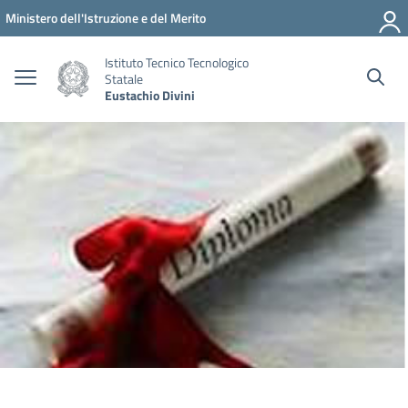
Vai ai contenuti
Vai al menu di navigazione
Vai al footer
Ministero dell'Istruzione e del Merito
Istituto Tecnico Tecnologico
Statale
Eustachio Divini