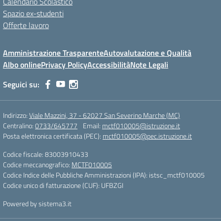
Calendario Scolastico
Spazio ex-studenti
Offerte lavoro
Amministrazione Trasparente
Autovalutazione e Qualità
Albo online
Privacy Policy
Accessibilità
Note Legali
Seguici su:
Indirizzo:
Viale Mazzini, 37 - 62027 San Severino Marche (MC)
Centralino:
0733/645777
Email:
mctf010005@istruzione.it
Posta elettronica certificata (PEC):
mctf010005@pec.istruzione.it
Codice fiscale: 83003910433
Codice meccanografico:
MCTF010005
Codice Indice delle Pubbliche Amministrazioni (IPA): istsc_mctf010005
Codice unico di fatturazione (CUF): UFBZGI
Powered by sistema3.it