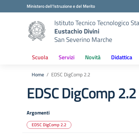
Vai ai contenuti
Vai al menu di navigazione
Vai al footer
Ministero dell'Istruzione e del Merito
Istituto Tecnico Tecnologico St
Eustachio Divini
San Severino Marche
Scuola
Servizi
Novità
Didattica
Home
EDSC DigComp 2.2
EDSC DigComp 2.2
Argomenti
EDSC DigComp 2.2