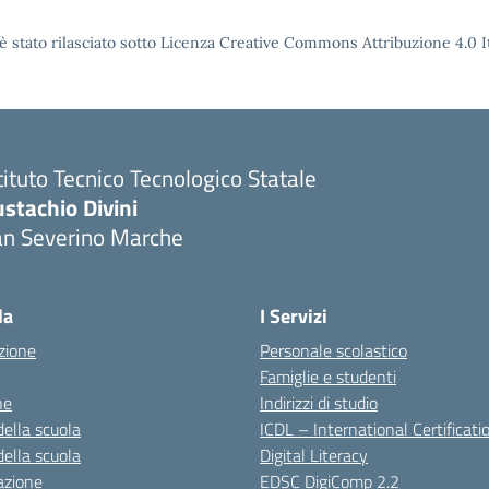
è stato rilasciato sotto Licenza Creative Commons Attribuzione 4.0 It
tituto Tecnico Tecnologico Statale
stachio Divini
an Severino Marche
la
I Servizi
zione
Personale scolastico
Famiglie e studenti
ne
Indirizzi di studio
della scuola
ICDL – International Certificati
della scuola
Digital Literacy
azione
EDSC DigiComp 2.2