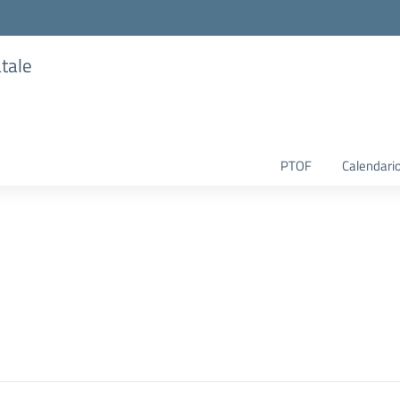
atale
PTOF
Calendario