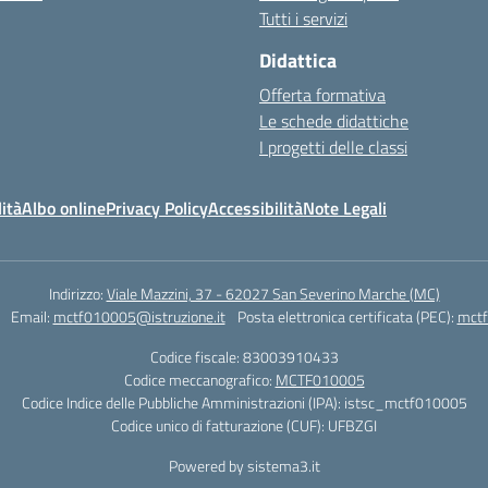
Tutti i servizi
Didattica
Offerta formativa
Le schede didattiche
I progetti delle classi
ità
Albo online
Privacy Policy
Accessibilità
Note Legali
Indirizzo:
Viale Mazzini, 37 - 62027 San Severino Marche (MC)
Email:
mctf010005@istruzione.it
Posta elettronica certificata (PEC):
mctf
Codice fiscale: 83003910433
Codice meccanografico:
MCTF010005
Codice Indice delle Pubbliche Amministrazioni (IPA): istsc_mctf010005
Codice unico di fatturazione (CUF): UFBZGI
Powered by sistema3.it