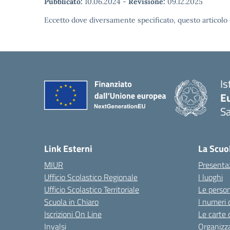
Pubblicato:
10.06.2024
-
Revisione:
09.12.2025
Eccetto dove diversamente specificato, questo articolo 
Is
Eu
S
Link Esterni
La Scuo
MIUR
Presenta
Ufficio Scolastico Regionale
I luoghi
Ufficio Scolastico Territoriale
Le perso
Scuola in Chiaro
I numeri 
Iscrizioni On Line
Le carte 
Invalsi
Organizz