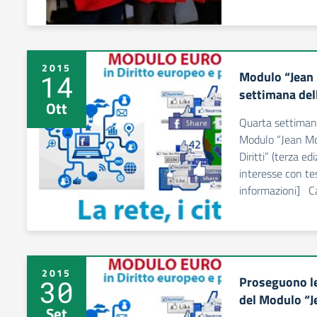
2015
Modulo “Jean
14
settimana dell
Ott
Quarta settimana
Modulo “Jean Mon
Diritti” (terza ed
interesse con te
informazioni] C
2015
Proseguono le 
30
del Modulo “
Set