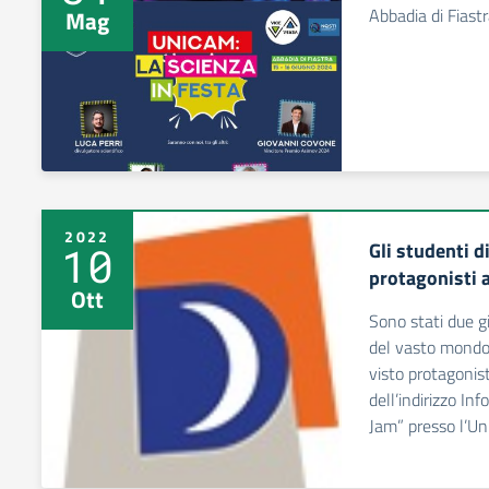
Abbadia di Fias
Mag
2022
Gli studenti d
10
protagonisti
Ott
Sono stati due gi
del vasto mondo
visto protagonist
dell’indirizzo In
Jam” presso l’Un