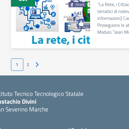
“La Rete, i Cittad
tematici di note
informazioni] C
Proseguono le att
Modulo “Jean Mo
1
2
Pagina successiva
tituto Tecnico Tecnologico Statale
stachio Divini
an Severino Marche