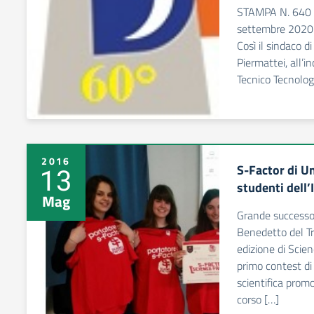
STAMPA N. 640
settembre 2020 
Così il sindaco 
Piermattei, all’i
Tecnico Tecnolog
2016
S-Factor di U
13
studenti dell’
Mag
Grande successo
Benedetto del Tr
edizione di Scie
primo contest di
scientifica promo
corso […]