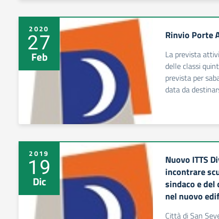
2020
Rinvio Porte 
27
La prevista attiv
Feb
delle classi qu
prevista per sab
data da destinars
2019
Nuovo ITTS Div
19
incontrare scu
Dic
sindaco e del
nel nuovo edif
Città di San S