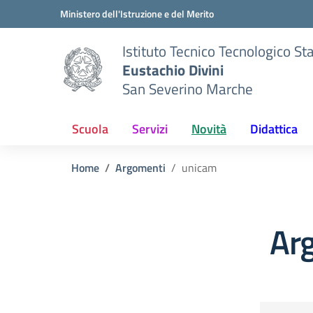
Vai ai contenuti
Vai al menu di navigazione
Vai al footer
Ministero dell'Istruzione e del Merito
Istituto Tecnico Tecnologico St
Eustachio Divini
San Severino Marche
Scuola
Servizi
Novità
Didattica
Home
Argomenti
unicam
Ar