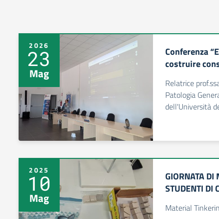
2026
Conferenza “E
23
costruire con
Mag
Relatrice prof.ss
Patologia Genera
dell'Università d
2025
GIORNATA DI 
10
STUDENTI DI 
Mag
Material Tinkeri