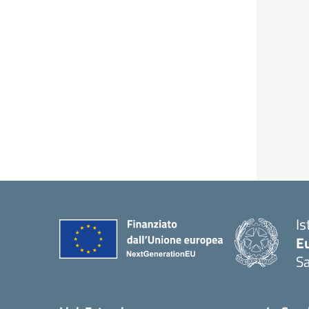
Is
Eu
S