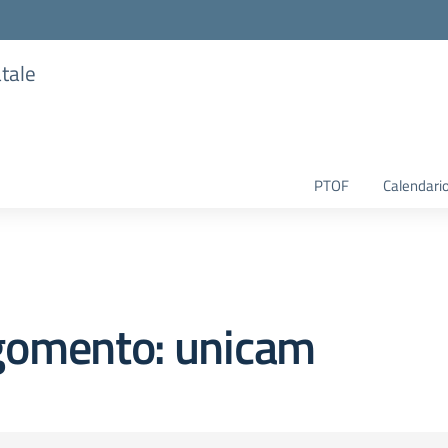
atale
PTOF
Calendario
gomento: unicam