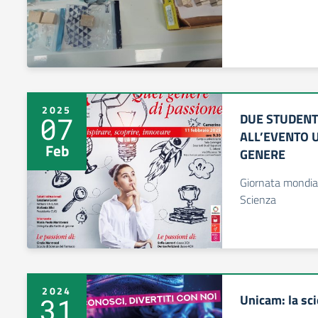
2025
DUE STUDENTE
07
ALL’EVENTO U
Feb
GENERE
Giornata mondial
Scienza
2024
Unicam: la sci
31