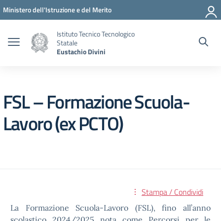
Vai ai contenuti
Vai al menu di navigazione
Vai al footer
Ministero dell'Istruzione e del Merito
Istituto Tecnico Tecnologico
Statale
Eustachio Divini
FSL – Formazione Scuola-
Lavoro (ex PCTO)
Stampa / Condividi
La Formazione Scuola-Lavoro (FSL), fino all’anno
scolastico 2024/2025 nota come Percorsi per le