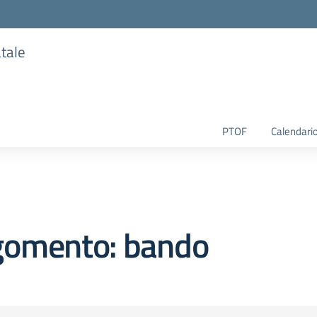
atale
PTOF
Calendario
gomento: bando