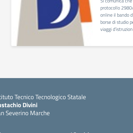
Si comunica che
protocollo 2980/
online il bando d
borse di studio p
viaggi d’istruzion
tituto Tecnico Tecnologico Statale
stachio Divini
an Severino Marche