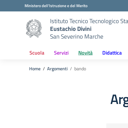
Vai ai contenuti
Vai al menu di navigazione
Vai al footer
Ministero dell'Istruzione e del Merito
Istituto Tecnico Tecnologico St
Eustachio Divini
San Severino Marche
Scuola
Servizi
Novità
Didattica
Home
Argomenti
bando
Ar