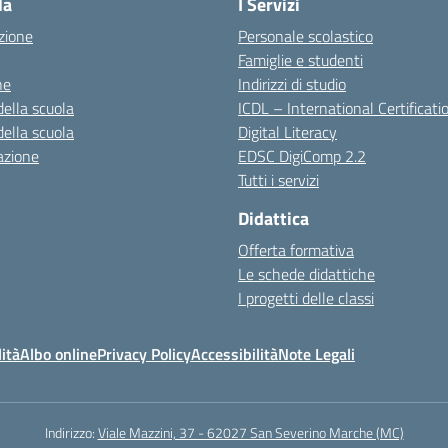
la
I Servizi
zione
Personale scolastico
Famiglie e studenti
ne
Indirizzi di studio
della scuola
ICDL – International Certificati
della scuola
Digital Literacy
azione
EDSC DigiComp 2.2
Tutti i servizi
Didattica
Offerta formativa
Le schede didattiche
I progetti delle classi
ità
Albo online
Privacy Policy
Accessibilità
Note Legali
Indirizzo:
Viale Mazzini, 37 - 62027 San Severino Marche (MC)