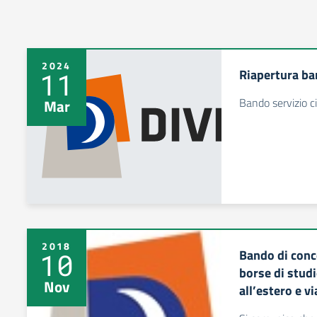
2024
Riapertura ban
11
Bando servizio ci
Mar
2018
Bando di conc
10
borse di studi
Nov
all’estero e v