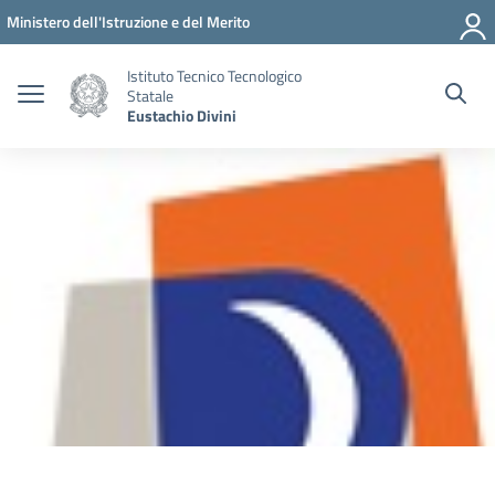
Vai ai contenuti
Vai al menu di navigazione
Vai al footer
Ministero dell'Istruzione e del Merito
Istituto Tecnico Tecnologico
Statale
Eustachio Divini