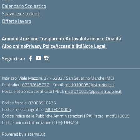
Calendario Scolastico
Spazio ex-studenti
Offerte lavoro
Amministrazione Trasparente
Autovalutazione e Qualità
Albo online
Privacy Policy
Accessibilità
Note Legali
Seguici su:
Indirizzo:
Viale Mazzini, 37 - 62027 San Severino Marche (MC)
Centralino:
0733/645777
Email:
mctf010005@istruzione.it
Posta elettronica certificata (PEC):
mctf010005@pec.istruzione.it
Codice fiscale: 83003910433
Codice meccanografico:
MCTF010005
Codice Indice delle Pubbliche Amministrazioni (IPA): istsc_mctf010005
Codice unico di fatturazione (CUF): UFBZGI
Powered by sistema3.it