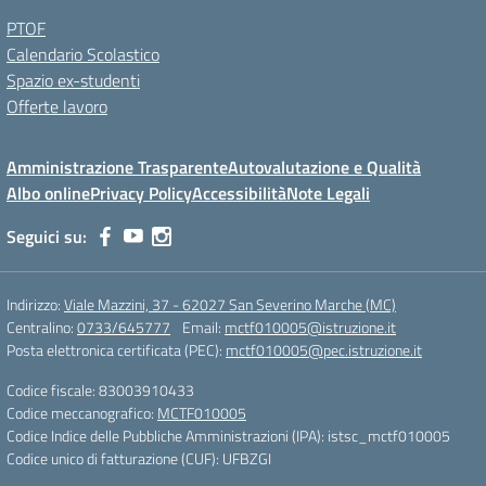
PTOF
Calendario Scolastico
Spazio ex-studenti
Offerte lavoro
Amministrazione Trasparente
Autovalutazione e Qualità
Albo online
Privacy Policy
Accessibilità
Note Legali
Seguici su:
Indirizzo:
Viale Mazzini, 37 - 62027 San Severino Marche (MC)
Centralino:
0733/645777
Email:
mctf010005@istruzione.it
Posta elettronica certificata (PEC):
mctf010005@pec.istruzione.it
Codice fiscale: 83003910433
Codice meccanografico:
MCTF010005
Codice Indice delle Pubbliche Amministrazioni (IPA): istsc_mctf010005
Codice unico di fatturazione (CUF): UFBZGI