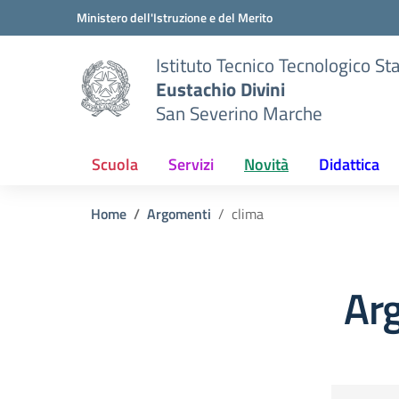
Vai ai contenuti
Vai al menu di navigazione
Vai al footer
Ministero dell'Istruzione e del Merito
Istituto Tecnico Tecnologico St
Eustachio Divini
San Severino Marche
Scuola
Servizi
Novità
Didattica
Home
Argomenti
clima
Ar