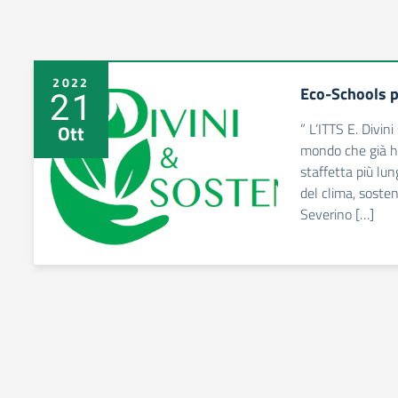
2022
Eco-Schools pe
21
” L’ITTS E. Divin
Ott
mondo che già ha
staffetta più lu
del clima, soste
Severino […]