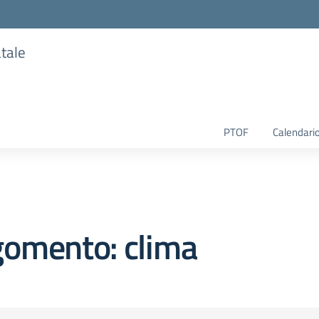
atale
PTOF
Calendario
gomento: clima