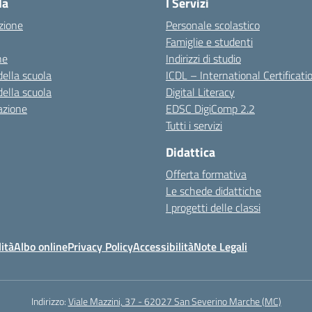
la
I Servizi
zione
Personale scolastico
Famiglie e studenti
ne
Indirizzi di studio
della scuola
ICDL – International Certificati
della scuola
Digital Literacy
azione
EDSC DigiComp 2.2
Tutti i servizi
Didattica
Offerta formativa
Le schede didattiche
I progetti delle classi
ità
Albo online
Privacy Policy
Accessibilità
Note Legali
Indirizzo:
Viale Mazzini, 37 - 62027 San Severino Marche (MC)