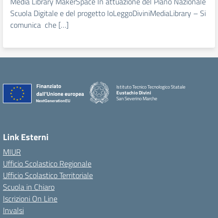
Media Library MakerSpace In attuazione del Piano Nazionale
Scuola Digitale e del progetto IoLeggoDiviniMediaLibrary – Si
comunica che […]
Istituto Tecnico Tecnologico Statale
Eustachio Divini
San Severino Marche
Link Esterni
MIUR
Ufficio Scolastico Regionale
Ufficio Scolastico Territoriale
Scuola in Chiaro
Iscrizioni On Line
Invalsi