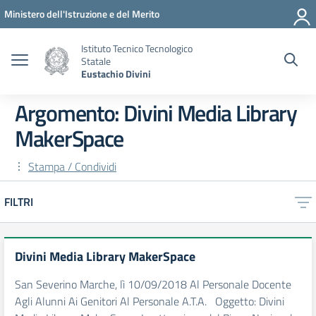
Vai ai contenuti
Vai al menu di navigazione
Vai al footer
Ministero dell'Istruzione e del Merito
Istituto Tecnico Tecnologico
Statale
Eustachio Divini
Argomento: Divini Media Library
MakerSpace
Stampa / Condividi
FILTRI
Divini Media Library MakerSpace
San Severino Marche, lì 10/09/2018 Al Personale Docente
Agli Alunni Ai Genitori Al Personale A.T.A. Oggetto: Divini