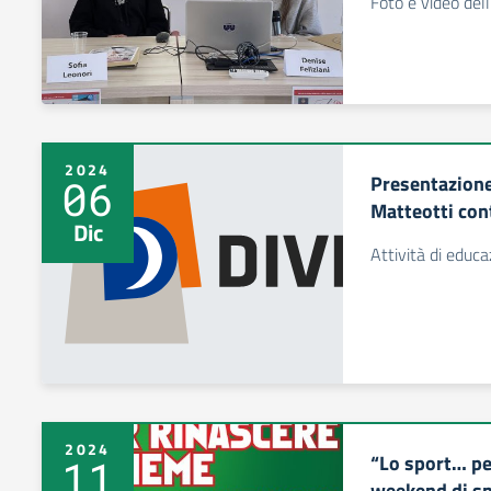
Foto e video del
2024
Presentazione
06
Matteotti con
Dic
Attività di educa
2024
“Lo sport… pe
11
weekend di sp