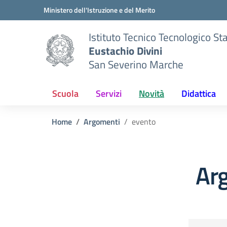
Vai ai contenuti
Vai al menu di navigazione
Vai al footer
Ministero dell'Istruzione e del Merito
Istituto Tecnico Tecnologico St
Eustachio Divini
San Severino Marche
Scuola
Servizi
Novità
Didattica
Home
Argomenti
evento
Ar