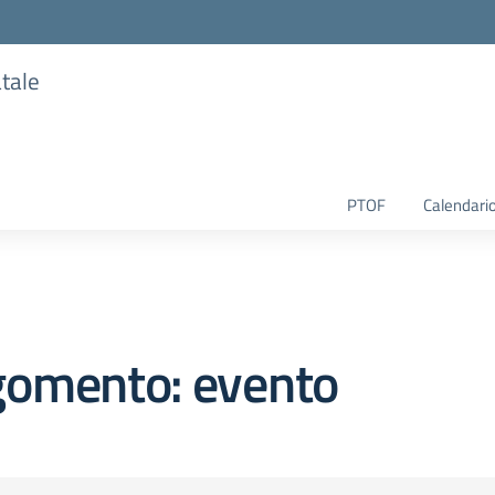
atale
PTOF
Calendario
gomento: evento