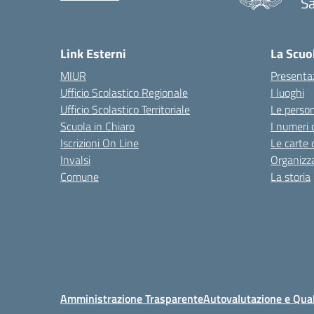
S
Link Esterni
La Scuo
MIUR
Presenta
Ufficio Scolastico Regionale
I luoghi
Ufficio Scolastico Territoriale
Le perso
Scuola in Chiaro
I numeri 
Iscrizioni On Line
Le carte 
Invalsi
Organizz
Comune
La storia
Amministrazione Trasparente
Autovalutazione e Qual