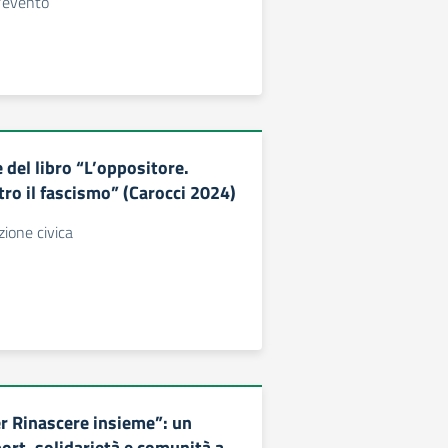
l'evento
 del libro “L’oppositore.
tro il fascismo” (Carocci 2024)
zione civica
r Rinascere insieme”: un
ort, solidarietà e comunità a