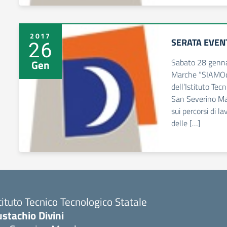
2017
SERATA EVENTO
26
Sabato 28 gennai
Gen
Marche “SIAMOde
dell’Istituto Tec
San Severino Mar
sui percorsi di l
delle […]
tituto Tecnico Tecnologico Statale
stachio Divini