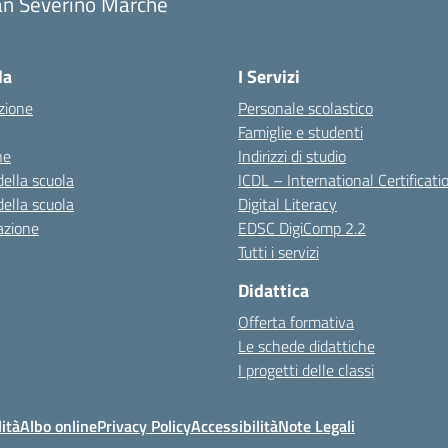
an Severino Marche
la
I Servizi
zione
Personale scolastico
Famiglie e studenti
ne
Indirizzi di studio
della scuola
ICDL – International Certificati
della scuola
Digital Literacy
azione
EDSC DigiComp 2.2
Tutti i servizi
Didattica
Offerta formativa
Le schede didattiche
I progetti delle classi
ità
Albo online
Privacy Policy
Accessibilità
Note Legali