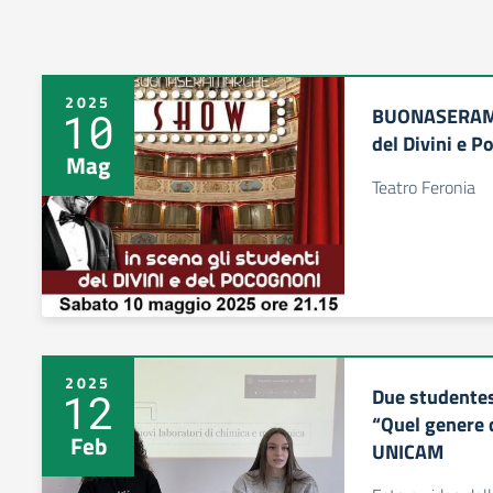
2025
BUONASERAMA
10
del Divini e P
Mag
Teatro Feronia
2025
Due studentess
12
“Quel genere 
Feb
UNICAM