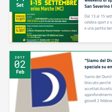
Set
San Severino
Dal 13 al 15 se
celebra sport e s
e una partita ben
2017
“Siamo del Di
02
speciale su e
Feb
Siamo del Divin
bloccato perché 
accettati.Accetta
approfondimento 
giovedì 2 febbrai