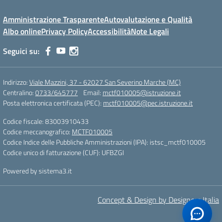
Amministrazione Trasparente
Autovalutazione e Qualità
Albo online
Privacy Policy
Accessibilità
Note Legali
Seguici su:
Indirizzo:
Viale Mazzini, 37 - 62027 San Severino Marche (MC)
Centralino:
0733/645777
Email:
mctf010005@istruzione.it
Posta elettronica certificata (PEC):
mctf010005@pec.istruzione.it
Codice fiscale: 83003910433
Codice meccanografico:
MCTF010005
Codice Indice delle Pubbliche Amministrazioni (IPA): istsc_mctf010005
Codice unico di fatturazione (CUF): UFBZGI
Powered by sistema3.it
Concept & Design by Designers Italia