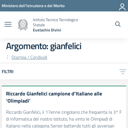
Vai ai contenuti
Vai al menu di navigazione
Vai al footer
Ministero dell'Istruzione e del Merito
Istituto Tecnico Tecnologico
Statale
Eustachio Divini
Argomento: gianfelici
Stampa / Condividi
FILTRI
Riccardo Gianfelici campione d’Italiano alle
‘Olimpiadi’
Riccardo Gianfelici, il 17enne cingolano che frequenta la 3^ F
di Informatica del nostro Istituto, ha vinto le Olimpiadi di
Italiano nella categoria Senior battendo tutti gli avversari