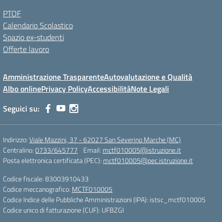
PTOF
Calendario Scolastico
Spazio ex-studenti
Offerte lavoro
Amministrazione Trasparente
Autovalutazione e Qualità
Albo online
Privacy Policy
Accessibilità
Note Legali
Seguici su:
Indirizzo:
Viale Mazzini, 37 - 62027 San Severino Marche (MC)
Centralino:
0733/645777
Email:
mctf010005@istruzione.it
Posta elettronica certificata (PEC):
mctf010005@pec.istruzione.it
Codice fiscale: 83003910433
Codice meccanografico:
MCTF010005
Codice Indice delle Pubbliche Amministrazioni (IPA): istsc_mctf010005
Codice unico di fatturazione (CUF): UFBZGI