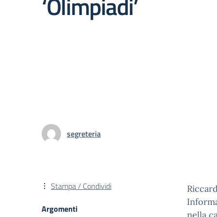
‘Olimpiadi’
segreteria
Stampa / Condividi
Riccard
Informa
Argomenti
nella c