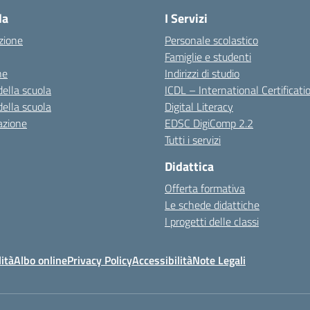
la
I Servizi
zione
Personale scolastico
Famiglie e studenti
ne
Indirizzi di studio
della scuola
ICDL – International Certificati
della scuola
Digital Literacy
azione
EDSC DigiComp 2.2
Tutti i servizi
Didattica
Offerta formativa
Le schede didattiche
I progetti delle classi
ità
Albo online
Privacy Policy
Accessibilità
Note Legali