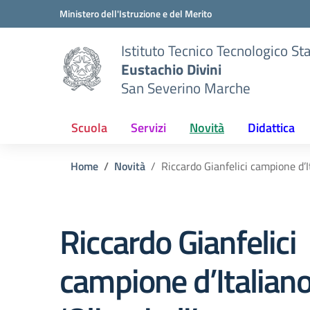
Vai ai contenuti
Vai al menu di navigazione
Vai al footer
Ministero dell'Istruzione e del Merito
Istituto Tecnico Tecnologico St
Eustachio Divini
San Severino Marche
Scuola
Servizi
Novità
Didattica
Home
Novità
Riccardo Gianfelici campione d’It
Riccardo Gianfelici
campione d’Italiano