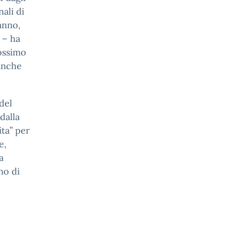
nali di
anno,
 – ha
rossimo
 anche
del
dalla
ita” per
e,
a
no di