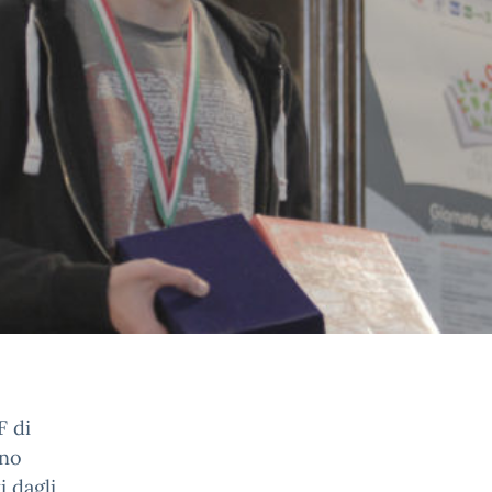
F di
ano
i dagli