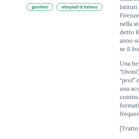
gianfelici
olimpiadi di italiano
Istituti
Firenze
nella s
detto R
anno sc
se il li
Una bel
“Divini
“prof” 
una scu
continu
formati
frequen
[Tratto