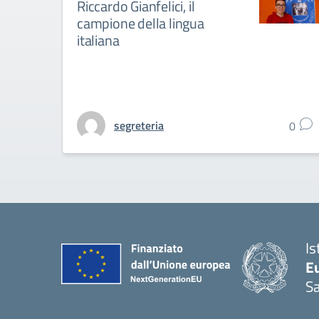
Riccardo Gianfelici, il
campione della lingua
italiana
segreteria
0
Is
Eu
S