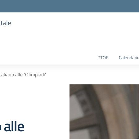
atale
PTOF
Calendario
aliano alle ‘Olimpiadi’
 alle