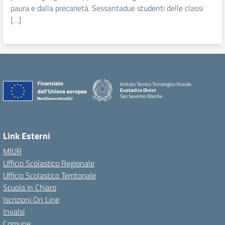
paura e dalla precarietà. Sessantadue studenti delle classi
[…]
Istituto Tecnico Tecnologico Statale
Eustachio Divini
San Severino Marche
Link Esterni
MIUR
Ufficio Scolastico Regionale
Ufficio Scolastico Territoriale
Scuola in Chiaro
Iscrizioni On Line
Invalsi
Comune