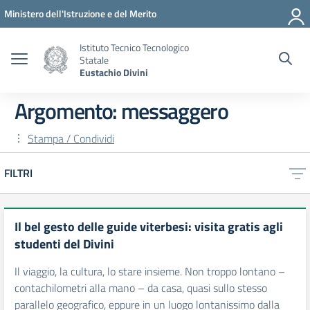
Vai ai contenuti
Vai al menu di navigazione
Vai al footer
Ministero dell'Istruzione e del Merito
Istituto Tecnico Tecnologico
Statale
Eustachio Divini
Argomento: messaggero
Stampa / Condividi
FILTRI
Il bel gesto delle guide viterbesi: visita gratis agli
studenti del Divini
Il viaggio, la cultura, lo stare insieme. Non troppo lontano –
contachilometri alla mano – da casa, quasi sullo stesso
parallelo geografico, eppure in un luogo lontanissimo dalla