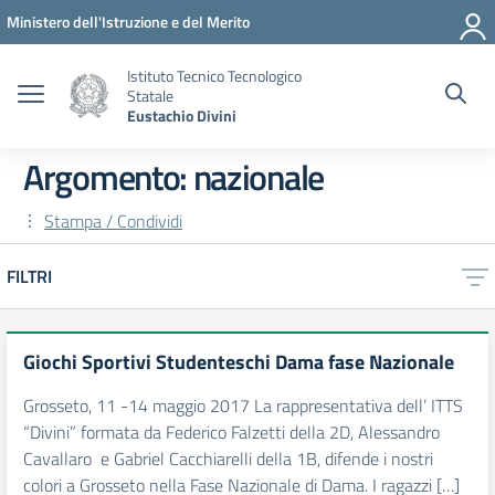
Vai ai contenuti
Vai al menu di navigazione
Vai al footer
Ministero dell'Istruzione e del Merito
Istituto Tecnico Tecnologico
Statale
Eustachio Divini
Argomento: nazionale
Stampa / Condividi
FILTRI
Giochi Sportivi Studenteschi Dama fase Nazionale
Grosseto, 11 -14 maggio 2017 La rappresentativa dell’ ITTS
“Divini” formata da Federico Falzetti della 2D, Alessandro
Cavallaro e Gabriel Cacchiarelli della 1B, difende i nostri
colori a Grosseto nella Fase Nazionale di Dama. I ragazzi […]