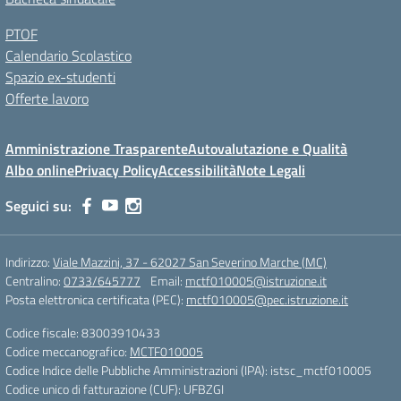
PTOF
Calendario Scolastico
Spazio ex-studenti
Offerte lavoro
Amministrazione Trasparente
Autovalutazione e Qualità
Albo online
Privacy Policy
Accessibilità
Note Legali
Seguici su:
Indirizzo:
Viale Mazzini, 37 - 62027 San Severino Marche (MC)
Centralino:
0733/645777
Email:
mctf010005@istruzione.it
Posta elettronica certificata (PEC):
mctf010005@pec.istruzione.it
Codice fiscale: 83003910433
Codice meccanografico:
MCTF010005
Codice Indice delle Pubbliche Amministrazioni (IPA): istsc_mctf010005
Codice unico di fatturazione (CUF): UFBZGI