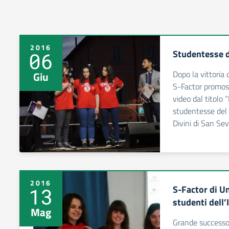
2016
Studentesse d
06
Dopo la vittoria
Giu
S-Factor promoss
video dal titolo 
studentesse del 
Divini di San Se
2016
S-Factor di U
13
studenti dell’
Mag
Grande successo