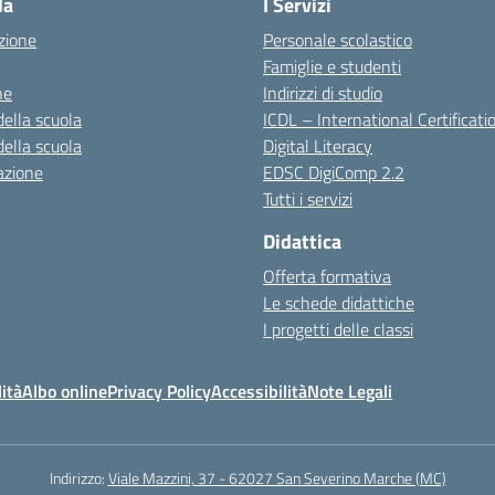
la
I Servizi
zione
Personale scolastico
Famiglie e studenti
ne
Indirizzi di studio
della scuola
ICDL – International Certificati
della scuola
Digital Literacy
azione
EDSC DigiComp 2.2
Tutti i servizi
Didattica
Offerta formativa
Le schede didattiche
I progetti delle classi
ità
Albo online
Privacy Policy
Accessibilità
Note Legali
Indirizzo:
Viale Mazzini, 37 - 62027 San Severino Marche (MC)