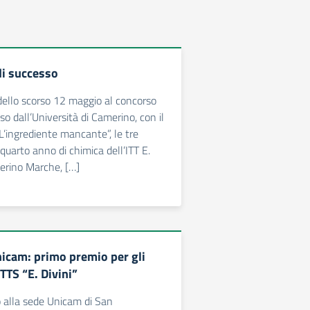
i successo
 dello scorso 12 maggio al concorso
o dall’Università di Camerino, con il
“L’ingrediente mancante”, le tre
quarto anno di chimica dell’ITT E.
verino Marche, […]
nicam: primo premio per gli
ITTS “E. Divini”
 alla sede Unicam di San