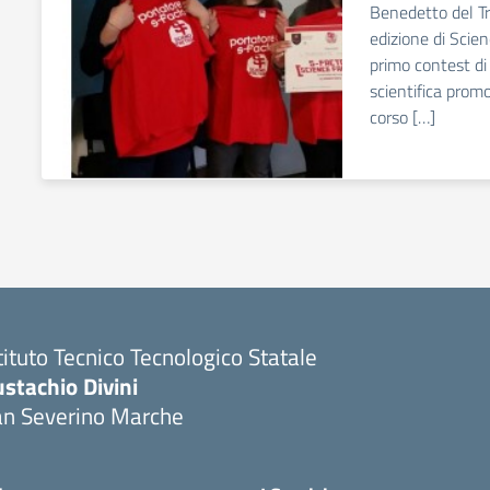
Benedetto del Tr
edizione di Scie
primo contest di
scientifica promo
corso […]
tituto Tecnico Tecnologico Statale
stachio Divini
an Severino Marche