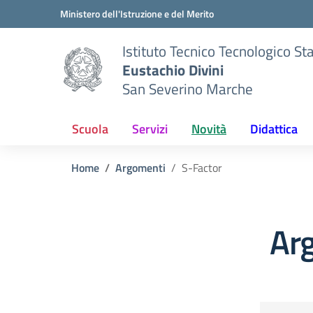
Vai ai contenuti
Vai al menu di navigazione
Vai al footer
Ministero dell'Istruzione e del Merito
Istituto Tecnico Tecnologico St
Eustachio Divini
San Severino Marche
Scuola
Servizi
Novità
Didattica
Home
Argomenti
S-Factor
Ar