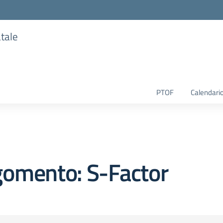
atale
PTOF
Calendario
gomento: S-Factor