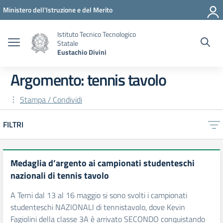
Vai ai contenuti
Vai al menu di navigazione
Vai al footer
Ministero dell'Istruzione e del Merito
Istituto Tecnico Tecnologico
Statale
Eustachio Divini
Argomento: tennis tavolo
Stampa / Condividi
FILTRI
Medaglia d’argento ai campionati studenteschi
nazionali di tennis tavolo
A Terni dal 13 al 16 maggio si sono svolti i campionati
studenteschi NAZIONALI di tennistavolo, dove Kevin
Fagiolini della classe 3A è arrivato SECONDO conquistando