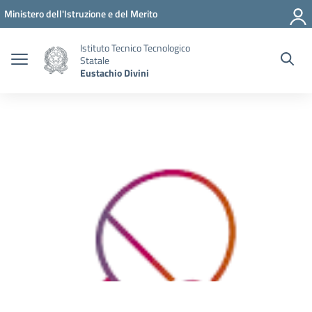
Vai ai contenuti
Vai al menu di navigazione
Vai al footer
Ministero dell'Istruzione e del Merito
Istituto Tecnico Tecnologico
Statale
Eustachio Divini