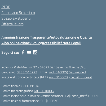
PTOF
Calendario Scolastico
Spazio ex-studenti
Offerte lavoro
Amministrazione Trasparente
Autovalutazione e Qualità
Albo online
Privacy Policy
Accessibilità
Note Legali
Seguici su:
Indirizzo:
Viale Mazzini, 37 - 62027 San Severino Marche (MC)
Centralino:
0733/645777
Email:
mctf010005@istruzione.it
Posta elettronica certificata (PEC):
mctf010005@pec.istruzione.it
Codice fiscale: 83003910433
Codice meccanografico:
MCTF010005
Codice Indice delle Pubbliche Amministrazioni (IPA): istsc_mctf010005
Codice unico di fatturazione (CUF): UFBZGI