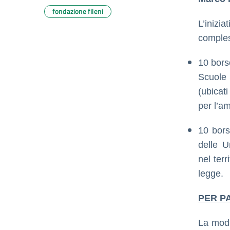
fondazione fileni
L’inizi
comples
10 borse
Scuole S
(ubicati
per l’am
10 bors
delle U
nel terr
legge.
PER P
La modu