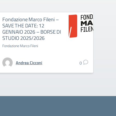
Fondazione Marco Fileni –
APE
SAVE THE DATE: 12
DI S
GENNAIO 2026 – BORSE DI
MARC
STUDIO 2025/2026
Ora!
Fondazione Marco Fileni
Borsa d
Andrea Cicconi
0