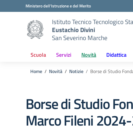
Vai ai contenuti
Vai al menu di navigazione
Vai al footer
Ministero dell'Istruzione e del Merito
Istituto Tecnico Tecnologico St
Eustachio Divini
San Severino Marche
Scuola
Servizi
Novità
Didattica
Home
Novità
Notizie
Borse di Studio Fon
Borse di Studio Fo
Marco Fileni 2024