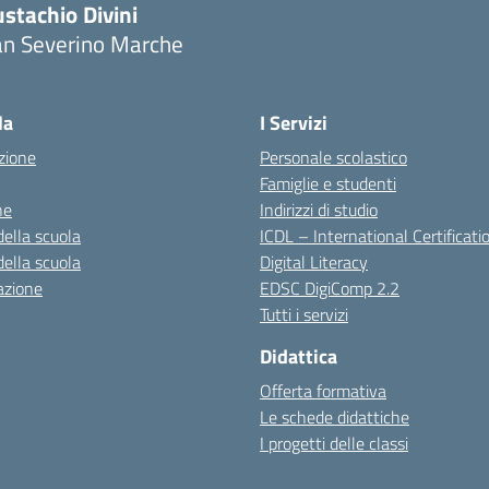
stachio Divini
an Severino Marche
la
I Servizi
zione
Personale scolastico
Famiglie e studenti
ne
Indirizzi di studio
della scuola
ICDL – International Certificati
della scuola
Digital Literacy
azione
EDSC DigiComp 2.2
Tutti i servizi
Didattica
Offerta formativa
Le schede didattiche
I progetti delle classi