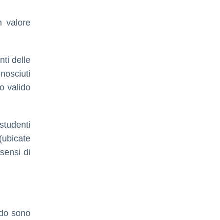
n valore
nti delle
onosciuti
io valido
studenti
(ubicate
 sensi di
ndo sono