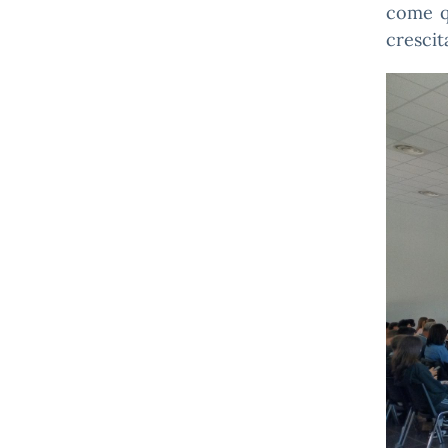
come q
crescit