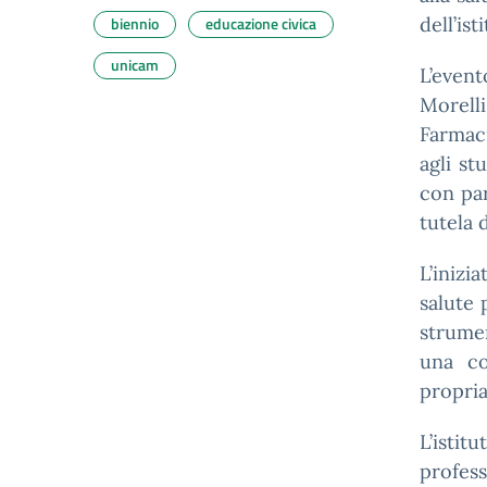
biennio
educazione civica
dell’ist
unicam
L’event
Morell
Farmaci
agli st
con par
tutela d
L’inizi
salute 
strumen
una co
propria
L’istit
profes