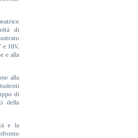
Beatrice
oltà di
lustrato
V e HIV,
e e alla
one alla
studenti
luppo di
i della
ità e la
nfronto