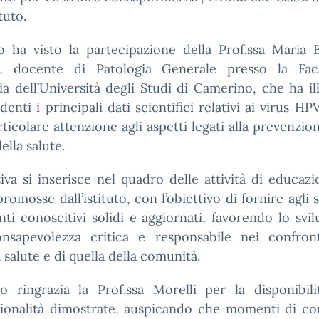
ituto.
o ha visto la partecipazione della Prof.ssa Maria 
i, docente di Patologia Generale presso la Fac
a dell’Università degli Studi di Camerino, che ha il
udenti i principali dati scientifici relativi ai virus HP
ticolare attenzione agli aspetti legati alla prevenzion
ella salute.
ativa si inserisce nel quadro delle attività di educazi
promosse dall’istituto, con l’obiettivo di fornire agli 
ti conoscitivi solidi e aggiornati, favorendo lo svi
nsapevolezza critica e responsabile nei confront
 salute e di quella della comunità.
uto ringrazia la Prof.ssa Morelli per la disponibil
sionalità dimostrate, auspicando che momenti di co