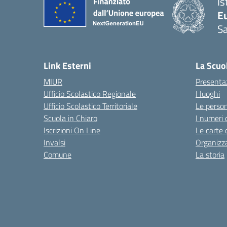
Is
Eu
S
Link Esterni
La Scuo
MIUR
Presenta
Ufficio Scolastico Regionale
I luoghi
Ufficio Scolastico Territoriale
Le perso
Scuola in Chiaro
I numeri 
Iscrizioni On Line
Le carte 
Invalsi
Organizz
Comune
La storia