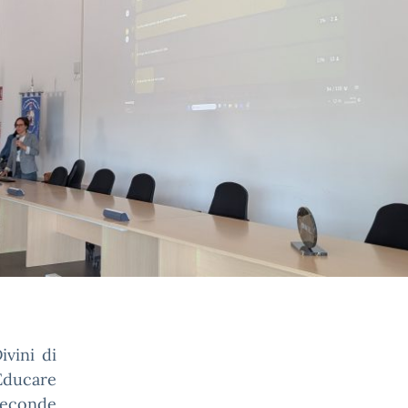
ivini di
“Educare
 seconde