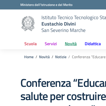
Vai ai contenuti
Vai al menu di navigazione
Vai al footer
Ministero dell'Istruzione e del Merito
Istituto Tecnico Tecnologico St
Eustachio Divini
San Severino Marche
Scuola
Servizi
Novità
Didattica
Home
Novità
Notizie
Conferenza “Educare 
Conferenza “Educar
salute per costruire