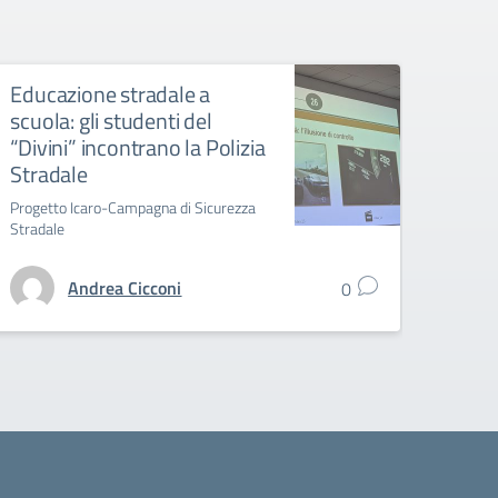
Educazione stradale a
IMI: 
scuola: gli studenti del
conc
“Divini” incontrano la Polizia
resi
Stradale
Internat
Progetto Icaro-Campagna di Sicurezza
Stradale
Andrea Cicconi
0