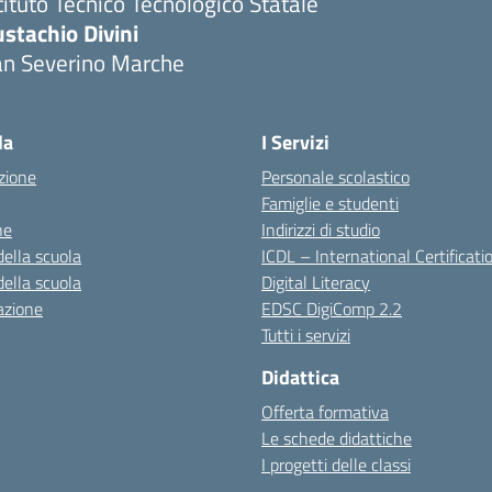
tituto Tecnico Tecnologico Statale
stachio Divini
an Severino Marche
la
I Servizi
zione
Personale scolastico
Famiglie e studenti
ne
Indirizzi di studio
della scuola
ICDL – International Certificati
della scuola
Digital Literacy
azione
EDSC DigiComp 2.2
Tutti i servizi
Didattica
Offerta formativa
Le schede didattiche
I progetti delle classi