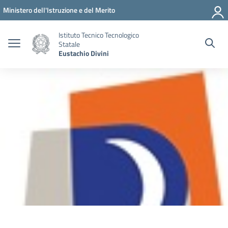
Vai ai contenuti
Vai al menu di navigazione
Vai al footer
Ministero dell'Istruzione e del Merito
Istituto Tecnico Tecnologico
Statale
Eustachio Divini