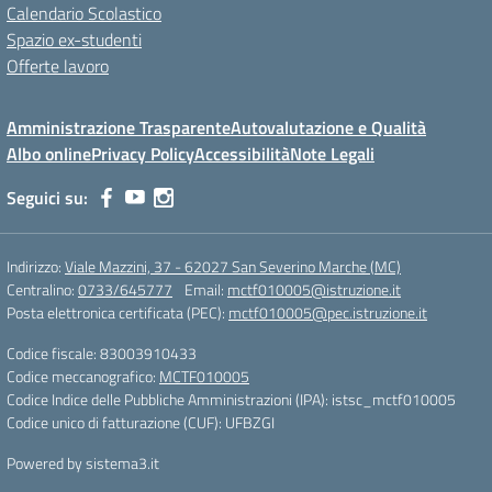
Calendario Scolastico
Spazio ex-studenti
Offerte lavoro
Amministrazione Trasparente
Autovalutazione e Qualità
Albo online
Privacy Policy
Accessibilità
Note Legali
Seguici su:
Indirizzo:
Viale Mazzini, 37 - 62027 San Severino Marche (MC)
Centralino:
0733/645777
Email:
mctf010005@istruzione.it
Posta elettronica certificata (PEC):
mctf010005@pec.istruzione.it
Codice fiscale: 83003910433
Codice meccanografico:
MCTF010005
Codice Indice delle Pubbliche Amministrazioni (IPA): istsc_mctf010005
Codice unico di fatturazione (CUF): UFBZGI
Powered by sistema3.it