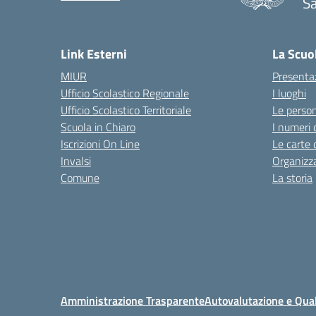
S
Link Esterni
La Scuo
MIUR
Presenta
Ufficio Scolastico Regionale
I luoghi
Ufficio Scolastico Territoriale
Le perso
Scuola in Chiaro
I numeri 
Iscrizioni On Line
Le carte 
Invalsi
Organizz
Comune
La storia
Amministrazione Trasparente
Autovalutazione e Qual