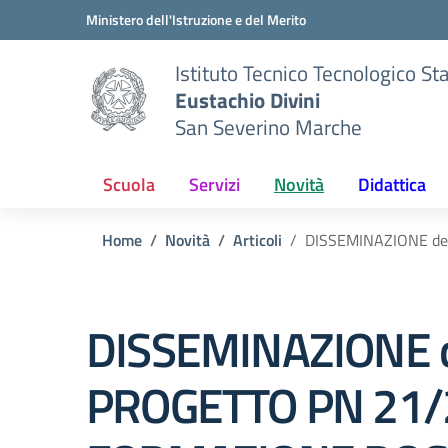
Vai ai contenuti
Vai al menu di navigazione
Vai al footer
Ministero dell'Istruzione e del Merito
Istituto Tecnico Tecnologico St
Eustachio Divini
San Severino Marche
Scuola
Servizi
Novità
Didattica
Home
Novità
Articoli
DISSEMINAZIONE d
DISSEMINAZIONE 
PROGETTO PN 21/