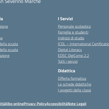
an Severino Marche
la
I Servizi
zione
Personale scolastico
Famiglie e studenti
ne
Indirizzi di studio
della scuola
ICDL – International Certificati
della scuola
Digital Literacy
azione
EDSC DigiComp 2.2
Tutti i servizi
Didattica
Offerta formativa
Le schede didattiche
I progetti delle classi
ità
Albo online
Privacy Policy
Accessibilità
Note Legali