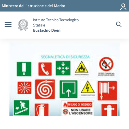
Vai ai contenuti
Vai al menu di navigazione
Vai al footer
Ministero dell'Istruzione e del Merito
Istituto Tecnico Tecnologico
Statale
Eustachio Divini