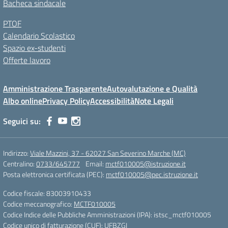
Bacheca sindacale
PTOF
Calendario Scolastico
Spazio ex-studenti
Offerte lavoro
Amministrazione Trasparente
Autovalutazione e Qualità
Albo online
Privacy Policy
Accessibilità
Note Legali
Seguici su:
Indirizzo:
Viale Mazzini, 37 - 62027 San Severino Marche (MC)
Centralino:
0733/645777
Email:
mctf010005@istruzione.it
Posta elettronica certificata (PEC):
mctf010005@pec.istruzione.it
Codice fiscale: 83003910433
Codice meccanografico:
MCTF010005
Codice Indice delle Pubbliche Amministrazioni (IPA): istsc_mctf010005
Codice unico di fatturazione (CUF): UFBZGI