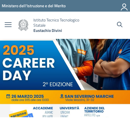
Vai ai contenuti
Vai al menu di navigazione
Vai al footer
Ministero dell'Istruzione e del Merito
Istituto Tecnico Tecnologico
Statale
Eustachio Divini