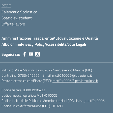
PTOF
Calendario Scolastico
Spazio ex-studenti
Offerte lavoro
Amministrazione Trasparente
Autovalutazione e Qualità
Albo online
Privacy Policy
Accessibilità
Note Legali
Seguici su:
Indirizzo:
Viale Mazzini, 37 - 62027 San Severino Marche (MC)
Centralino:
0733/645777
Email:
mctf010005@istruzione.it
Posta elettronica certificata (PEC):
mctf010005@pec.istruzione.it
Codice fiscale: 83003910433
Codice meccanografico:
MCTF010005
Codice Indice delle Pubbliche Amministrazioni (IPA): istsc_mctf010005
Codice unico di fatturazione (CUF): UFBZGI