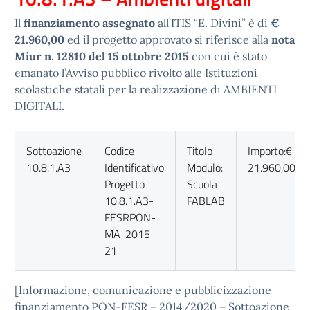
Il
finanziamento assegnato
all’ITIS “E. Divini” è di
€
21.960,00
ed il progetto approvato si riferisce alla
nota
Miur n. 12810 del 15 ottobre 2015
con cui è stato
emanato l’Avviso pubblico rivolto alle Istituzioni
scolastiche statali per la realizzazione di AMBIENTI
DIGITALI.
Sottoazione
Codice
Titolo
Importo:€
10.8.1.A3
Identificativo
Modulo:
21.960,00
Progetto
Scuola
10.8.1.A3-
FABLAB
FESRPON-
MA-2015-
21
[
Informazione, comunicazione e pubblicizzazione
finanziamento PON-FESR – 2014/2020 – Sottoazione