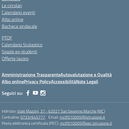
Le circolari
Calendario eventi
Albo online
Bacheca sindacale
PTOF
Calendario Scolastico
Spazio ex-studenti
Offerte lavoro
Amministrazione Trasparente
Autovalutazione e Qualità
Albo online
Privacy Policy
Accessibilità
Note Legali
Seguici su:
Indirizzo:
Viale Mazzini, 37 - 62027 San Severino Marche (MC)
Centralino:
0733/645777
Email:
mctf010005@istruzione.it
Posta elettronica certificata (PEC):
mctf010005@pec.istruzione.it