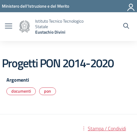
Vai ai contenuti
Vai al menu di navigazione
Vai al footer
Ministero dell'Istruzione e del Merito
Istituto Tecnico Tecnologico
Statale
Eustachio Divini
Progetti PON 2014-2020
Argomenti
documenti
pon
Stampa / Condividi