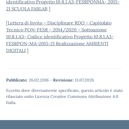
identificativo Progetto 10.8.1.A3-FESRPONMA- 2015-
21 SCUOLA FABLAB
]
[
Lettera di Invito – Disciplinare RDO – Capitolato
Tecnico PON-FESR – 2014/2020 – Sottoazione
10.8.1.A3- Codice identificativo Progetto 10.8.1.A3-
FESRPON-MA-2015-21 Realizzazione AMBIENTI
DIGITALI
]
Pubblicato:
26.02.2016
-
Revisione:
13.07.2026
Eccetto dove diversamente specificato, questo articolo è stato
rilasciato sotto Licenza Creative Commons Attribuzione 4.0
Italia.