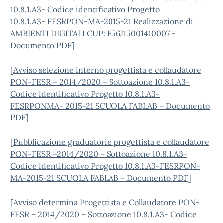
10.8.1.A3- Codice identificativo Progetto
10.8.1.A3- FESRPON-MA-2015-21 Realizzazione di
AMBIENTI DIGITALI CUP: F56J15001410007 -
Documento PDF
]
[
Avviso selezione interno progettista e collaudatore
PON-FESR – 2014/2020 – Sottoazione 10.8.1.A3-
Codice identificativo Progetto 10.8.1.A3-
FESRPONMA- 2015-21 SCUOLA FABLAB – Documento
PDF
]
[
Pubblicazione graduatorie progettista e collaudatore
PON-FESR –2014/2020 – Sottoazione 10.8.1.A3-
Codice identificativo Progetto 10.8.1.A3-FESRPON-
MA-2015-21 SCUOLA FABLAB – Documento PDF
]
[
Avviso determina Progettista e Collaudatore PON-
FESR – 2014/2020 – Sottoazione 10.8.1.A3- Codice