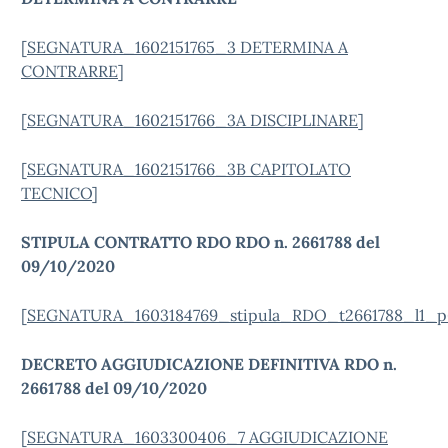
[
SEGNATURA_1602151765_3 DETERMINA A
CONTRARRE
]
[
SEGNATURA_1602151766_3A DISCIPLINARE
]
[
SEGNATURA_1602151766_3B CAPITOLATO
TECNICO
]
STIPULA CONTRATTO RDO RDO n. 2661788 del
09/10/2020
[
SEGNATURA_1603184769_stipula_RDO_t2661788_l1_p
DECRETO AGGIUDICAZIONE DEFINITIVA RDO n.
2661788 del 09/10/2020
[
SEGNATURA_1603300406_7 AGGIUDICAZIONE