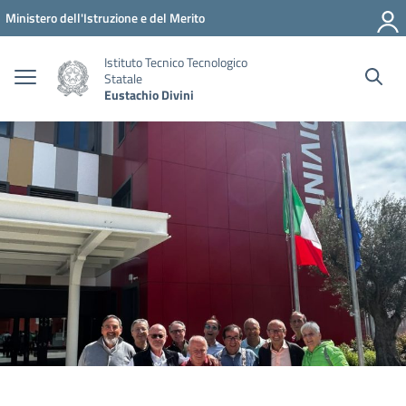
Vai ai contenuti
Vai al menu di navigazione
Vai al footer
Ministero dell'Istruzione e del Merito
Istituto Tecnico Tecnologico
Statale
Eustachio Divini