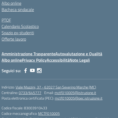
Albo online
Bacheca sindacale
PTOF
Calendario Scolastico
Spazio ex-studenti
Offerte lavoro
Amministrazione Trasparente
Autovalutazione e Qualità
Albo online
Privacy Policy
Accessibilità
Note Legali
Seguici su:
Indirizzo:
Viale Mazzini, 37 - 62027 San Severino Marche (MC)
Centralino:
0733/645777
Email:
mctf010005@istruzione.it
Posta elettronica certificata (PEC):
mctf010005@pec.istruzione.it
Codice fiscale: 83003910433
Codice meccanografico:
MCTF010005