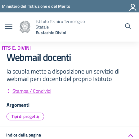
Vai ai contenuti
Vai al menu di navigazione
Vai al footer
Ministero dell'Istruzione e del Merito
Istituto Tecnico Tecnologico
Statale
Eustachio Divini
ITTS E. DIVINI
Webmail docenti
la scuola mette a disposizione un servizio di
webmail per i docenti del proprio Istituto
Stampa / Condividi
Argomenti
Tipi di progetti;
Indice della pagina