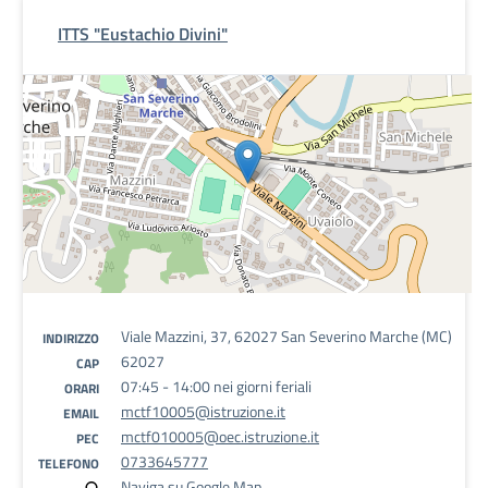
ITTS "Eustachio Divini"
Viale Mazzini, 37, 62027 San Severino Marche (MC)
INDIRIZZO
62027
CAP
07:45 - 14:00 nei giorni feriali
ORARI
mctf10005@istruzione.it
EMAIL
mctf010005@oec.istruzione.it
PEC
0733645777
TELEFONO
Naviga su Google Map