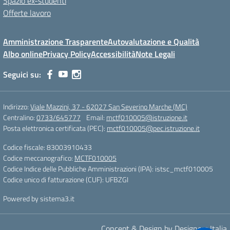
Spazio ex-studenti
Offerte lavoro
Amministrazione Trasparente
Autovalutazione e Qualità
Albo online
Privacy Policy
Accessibilità
Note Legali
Seguici su:
Indirizzo:
Viale Mazzini, 37 - 62027 San Severino Marche (MC)
Centralino:
0733/645777
Email:
mctf010005@istruzione.it
Posta elettronica certificata (PEC):
mctf010005@pec.istruzione.it
Codice fiscale: 83003910433
Codice meccanografico:
MCTF010005
Codice Indice delle Pubbliche Amministrazioni (IPA): istsc_mctf010005
Codice unico di fatturazione (CUF): UFBZGI
Powered by sistema3.it
Concept & Design by Designers Italia