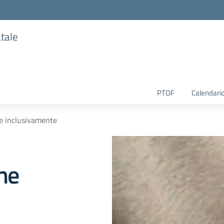
atale
PTOF
Calendario
me inclusivamente
eme