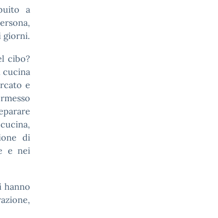
buito a
persona,
 giorni.
el cibo?
n cucina
ercato e
ermesso
eparare
 cucina,
ione di
e e nei
zi hanno
azione,