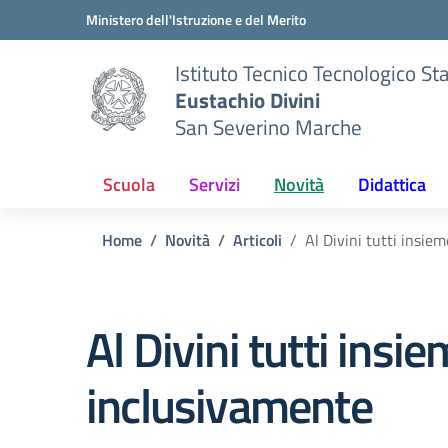
Vai ai contenuti
Vai al menu di navigazione
Vai al footer
Ministero dell'Istruzione e del Merito
Istituto Tecnico Tecnologico St
Eustachio Divini
San Severino Marche
Scuola
Servizi
Novità
Didattica
Home
Novità
Articoli
Al Divini tutti insie
Al Divini tutti insi
inclusivamente