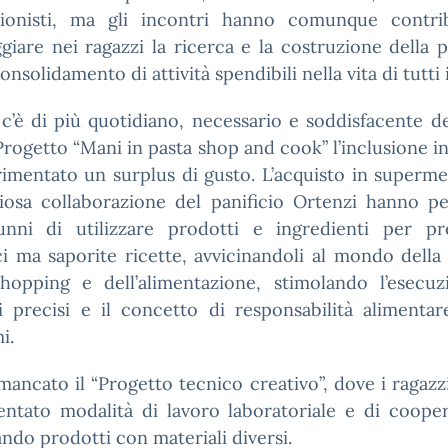
sionisti, ma gli incontri hanno comunque contri
giare nei ragazzi la ricerca e la costruzione della 
onsolidamento di attività spendibili nella vita di tutti i
c’è di più quotidiano, necessario e soddisfacente d
Progetto “Mani in pasta shop and cook” l’inclusione i
imentato un surplus di gusto. L’acquisto in superm
ziosa collaborazione del panificio Ortenzi hanno p
lunni di utilizzare prodotti e ingredienti per pr
i ma saporite ricette, avvicinandoli al mondo della
shopping e dell’alimentazione, stimolando l’esecuz
i precisi e il concetto di responsabilità alimentar
i.
ancato il “Progetto tecnico creativo”, dove i ragaz
entato modalità di lavoro laboratoriale e di cooper
ando prodotti con materiali diversi.