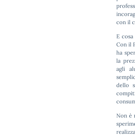
profes
incorag
con il c
E cosa 
Con il 
ha sper
la pre
agli a
semplic
dello 
compit
consum
Non è m
sperim
realizz