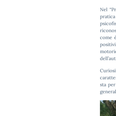
Nel “P
prati
psicofi
ricono
come è
positi
motori
dell’au
Curio
caratte
sta per
generale