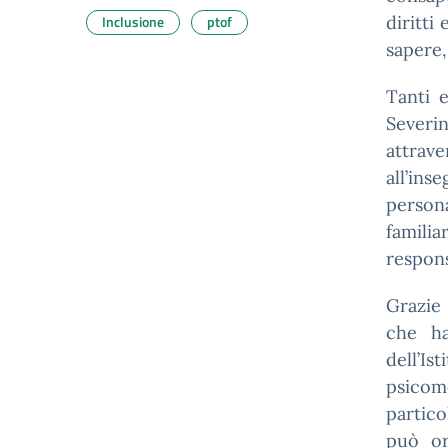
Inclusione
ptof
diritti
sapere,
Tanti e
Severi
attrave
all’ins
persona
familia
respons
Grazie 
che ha
dell’Is
psicomo
partico
può or