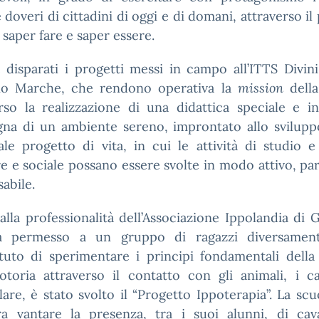
 e doveri di cittadini di oggi e di domani, attraverso il
 saper fare e saper essere.
 disparati i progetti messi in campo all’ITTS Divin
no Marche, che rendono operativa la
mission
della
rso la realizzazione di una didattica speciale e in
egna di un ambiente sereno, improntato allo svilup
le progetto di vita, in cui le attività di studio e
re e sociale possano essere svolte in modo attivo, par
abile.
alla professionalità dell’Associazione Ippolandia di G
 permesso a un gruppo di ragazzi diversament
tituto di sperimentare i principi fondamentali della
toria attraverso il contatto con gli animali, i ca
lare, è stato svolto il “Progetto Ippoterapia”. La sc
a vantare la presenza, tra i suoi alunni, di caval