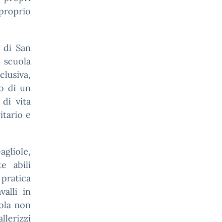
 proprio
i di San
 scuola
clusiva,
po di un
 di vita
itario e
agliole,
e abili
 pratica
valli in
uola non
lerizzi