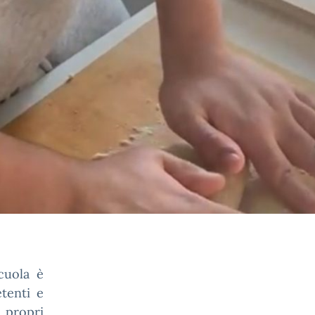
scuola è
tenti e
 propri