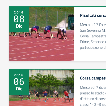
2016
Risultati cor
08
Mercoledì 7 Dice
Dic
San Severino M., 
Corsa Campestre d
Prime, Seconde e
partecipazione d
2016
Corsa campes
06
Mercoledì 7 dice
Dic
presso lo stadio 
d’Istituto di cor
classi 1- 2 -3 isc