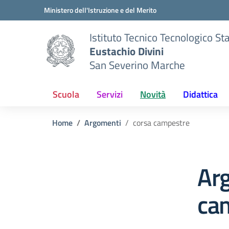
Vai ai contenuti
Vai al menu di navigazione
Vai al footer
Ministero dell'Istruzione e del Merito
Istituto Tecnico Tecnologico St
Eustachio Divini
San Severino Marche
Scuola
Servizi
Novità
Didattica
Home
Argomenti
corsa campestre
Ar
ca