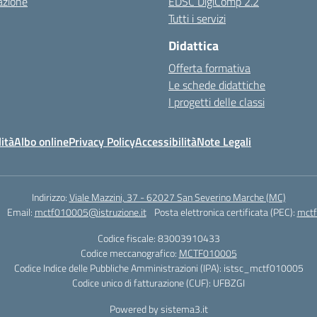
azione
EDSC DigiComp 2.2
Tutti i servizi
Didattica
Offerta formativa
Le schede didattiche
I progetti delle classi
ità
Albo online
Privacy Policy
Accessibilità
Note Legali
Indirizzo:
Viale Mazzini, 37 - 62027 San Severino Marche (MC)
Email:
mctf010005@istruzione.it
Posta elettronica certificata (PEC):
mctf
Codice fiscale: 83003910433
Codice meccanografico:
MCTF010005
Codice Indice delle Pubbliche Amministrazioni (IPA): istsc_mctf010005
Codice unico di fatturazione (CUF): UFBZGI
Powered by sistema3.it