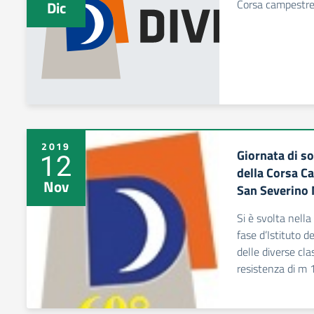
Corsa campestr
Dic
2019
Giornata di so
12
della Corsa Ca
Nov
San Severino 
Si è svolta nell
fase d’Istituto d
delle diverse cla
resistenza di m 