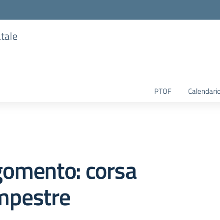
atale
PTOF
Calendario
gomento: corsa
mpestre