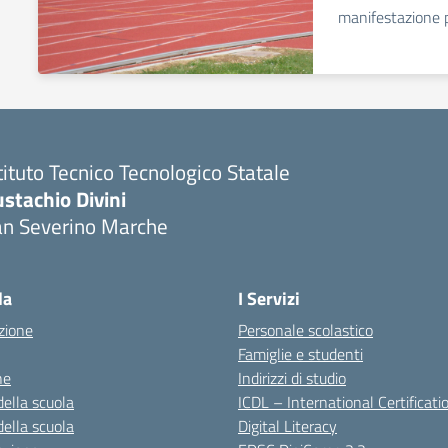
manifestazione 
tituto Tecnico Tecnologico Statale
stachio Divini
an Severino Marche
la
I Servizi
zione
Personale scolastico
Famiglie e studenti
ne
Indirizzi di studio
della scuola
ICDL – International Certificati
della scuola
Digital Literacy