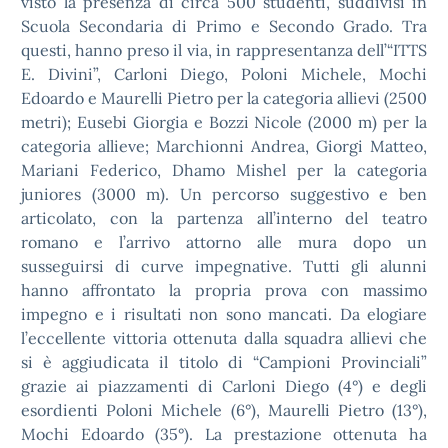
visto la presenza di circa 500 studenti, suddivisi in
Scuola Secondaria di Primo e Secondo Grado. Tra
questi, hanno preso il via, in rappresentanza dell’“ITTS
E. Divini”, Carloni Diego, Poloni Michele, Mochi
Edoardo e Maurelli Pietro per la categoria allievi (2500
metri); Eusebi Giorgia e Bozzi Nicole (2000 m) per la
categoria allieve; Marchionni Andrea, Giorgi Matteo,
Mariani Federico, Dhamo Mishel per la categoria
juniores (3000 m). Un percorso suggestivo e ben
articolato, con la partenza all’interno del teatro
romano e l’arrivo attorno alle mura dopo un
susseguirsi di curve impegnative. Tutti gli alunni
hanno affrontato la propria prova con massimo
impegno e i risultati non sono mancati. Da elogiare
l’eccellente vittoria ottenuta dalla squadra allievi che
si è aggiudicata il titolo di “Campioni Provinciali”
grazie ai piazzamenti di Carloni Diego (4°) e degli
esordienti Poloni Michele (6°), Maurelli Pietro (13°),
Mochi Edoardo (35°). La prestazione ottenuta ha