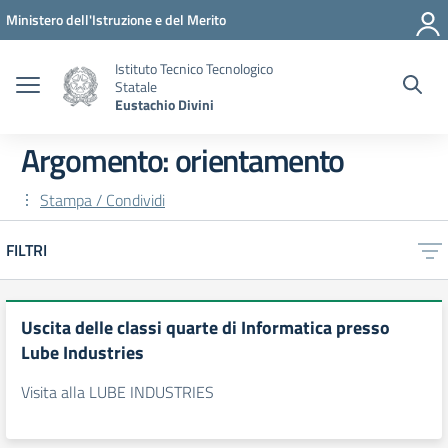
Vai ai contenuti
Vai al menu di navigazione
Vai al footer
Ministero dell'Istruzione e del Merito
Istituto Tecnico Tecnologico
Statale
Eustachio Divini
Argomento: orientamento
Stampa / Condividi
FILTRI
Uscita delle classi quarte di Informatica presso
Lube Industries
Visita alla LUBE INDUSTRIES