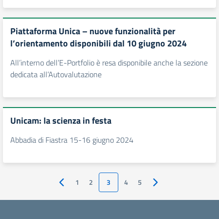
Piattaforma Unica – nuove funzionalità per
l’orientamento disponibili dal 10 giugno 2024
All’interno dell’E-Portfolio è resa disponibile anche la sezione
dedicata all’Autovalutazione
Unicam: la scienza in festa
Abbadia di Fiastra 15-16 giugno 2024
1
2
3
4
5
Pagina precedente
Pagina successiva