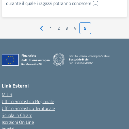
durante il quale i ragazzi potranno conoscere […]
1
2
3
4
5
Pagina precedente
Istituto Tecnico Tecnologico Statale
Eustachio Divini
San Severino Marche
Link Esterni
MIUR
Ufficio Scolastico Regionale
Ufficio Scolastico Territoriale
Scuola in Chiaro
Iscrizioni On Line