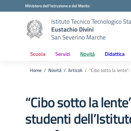
Vai ai contenuti
Vai al menu di navigazione
Vai al footer
Ministero dell'Istruzione e del Merito
Istituto Tecnico Tecnologico St
Eustachio Divini
San Severino Marche
Scuola
Servizi
Novità
Didattica
Home
Novità
Articoli
“Cibo sotto la lente”:
“Cibo sotto la lente
studenti dell’Istitut