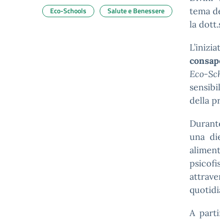
Eco-Schools
Salute e Benessere
tema de
la dott.
L’inizia
consap
Eco-Sc
sensibi
della p
Durante
una di
aliment
psicof
attrave
quotidi
A parti