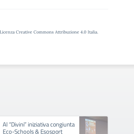
o Licenza Creative Commons Attribuzione 4.0 Italia.
Al “Divini” iniziativa congiunta
Il “D
Eco-Schools & Esosport
succ