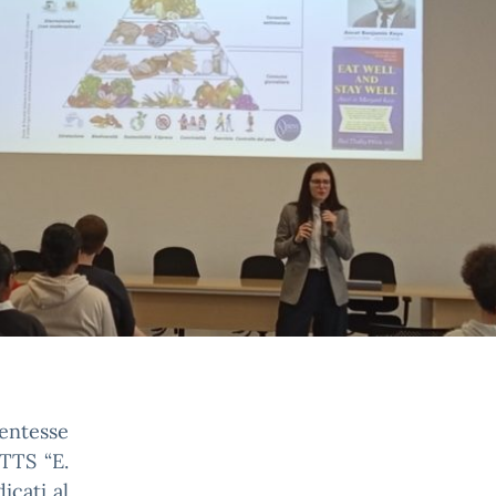
dentesse
ITTS “E.
icati al