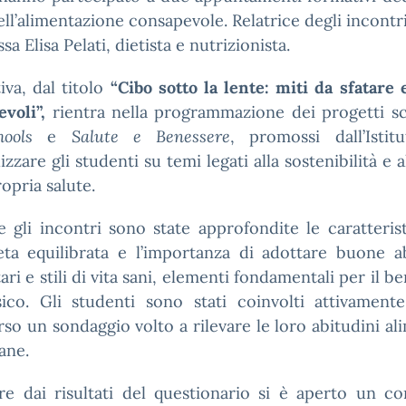
ll’alimentazione consapevole. Relatrice degli incontri
ssa Elisa Pelati, dietista e nutrizionista.
tiva, dal titolo
“Cibo sotto la lente: miti da sfatare 
evoli”
,
rientra nella programmazione dei progetti sc
hools
e
Salute e Benessere
, promossi dall’Istit
lizzare gli studenti su temi legati alla sostenibilità e a
ropria salute.
 gli incontri sono state approfondite le caratteris
eta equilibrata e l’importanza di adottare buone ab
ari e stili di vita sani, elementi fondamentali per il b
isico. Gli studenti sono stati coinvolti attivament
rso un sondaggio volto a rilevare le loro abitudini al
ane.
re dai risultati del questionario si è aperto un c