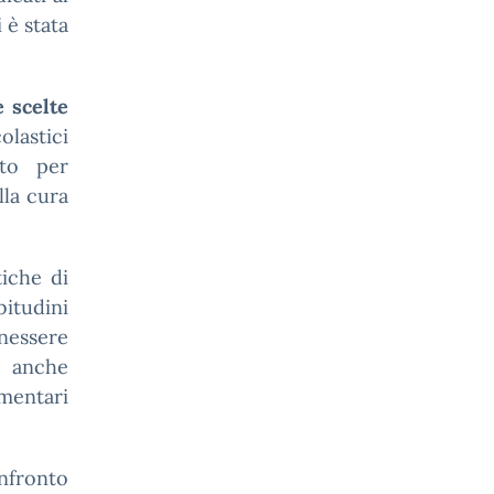
 è stata
e scelte
olastici
uto per
lla cura
tiche di
itudini
enessere
e anche
imentari
onfronto