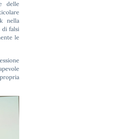
e delle
ticolare
k nella
di falsi
ente le
lessione
sapevole
propria