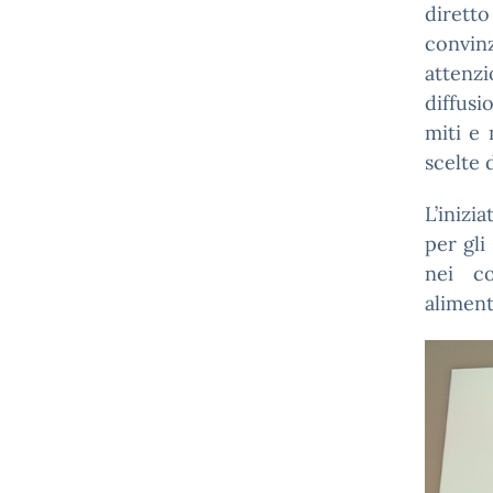
dirett
convinz
attenz
diffusi
miti e
scelte 
L’inizi
per gli
nei co
aliment