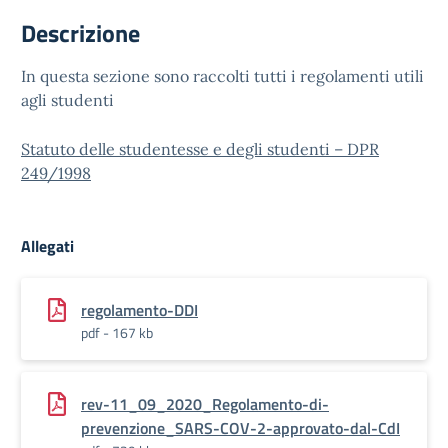
Descrizione
In questa sezione sono raccolti tutti i regolamenti utili
agli studenti
Statuto delle studentesse e degli studenti – DPR
249/1998
Allegati
regolamento-DDI
pdf - 167 kb
rev-11_09_2020_Regolamento-di-
prevenzione_SARS-COV-2-approvato-dal-CdI