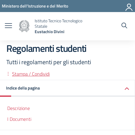
Vai ai contenuti
Vai al menu di navigazione
Vai al footer
Ministero dell'Istruzione e del Merito
Istituto Tecnico Tecnologico
Statale
Eustachio Divini
Regolamenti studenti
Tutti i regolamenti per gli studenti
Stampa / Condividi
Indice della pagina
Descrizione
I Documenti