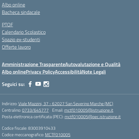
Albo online
Bacheca sindacale
PTOF
Calendario Scolastico
Spazio ex-studenti
Offerte lavoro
Amministrazione Trasparente
Autovalutazione e Qualità
Albo online
Privacy Policy
Accessibilità
Note Legali
Seguici su:
Indirizzo:
Viale Mazzini, 37 - 62027 San Severino Marche (MC)
Centralino:
0733/645777
Email:
mctf010005@istruzione.it
Posta elettronica certificata (PEC):
mctf010005@pec.istruzione.it
Codice fiscale: 83003910433
Codice meccanografico:
MCTF010005