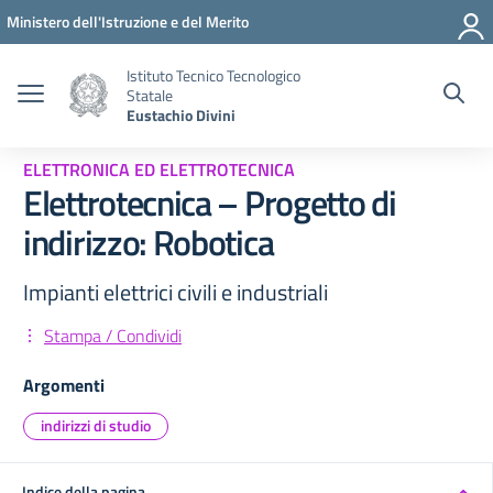
Vai ai contenuti
Vai al menu di navigazione
Vai al footer
Ministero dell'Istruzione e del Merito
Istituto Tecnico Tecnologico
Statale
Eustachio Divini
ELETTRONICA ED ELETTROTECNICA
Elettrotecnica – Progetto di
indirizzo: Robotica
Impianti elettrici civili e industriali
Stampa / Condividi
Argomenti
indirizzi di studio
Indice della pagina