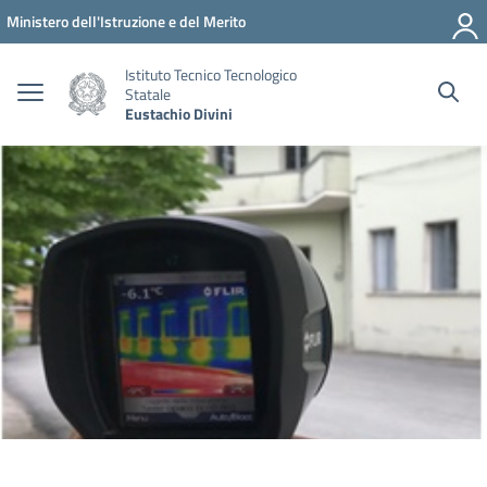
Vai ai contenuti
Vai al menu di navigazione
Vai al footer
Ministero dell'Istruzione e del Merito
Istituto Tecnico Tecnologico
Statale
Eustachio Divini