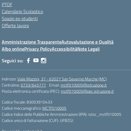
PTOF
Calendario Scolastico
Spazio ex-studenti
Offerte lavoro
Amministrazione Trasparente
Autovalutazione e Qualità
Albo online
Privacy Policy
Accessibilità
Note Legali
Seguici su:
Indirizzo:
Viale Mazzini, 37 - 62027 San Severino Marche (MC)
Centralino:
0733/645777
Email:
mctf010005@istruzione.it
Posta elettronica certificata (PEC):
mctf010005@pec.istruzione.it
Codice fiscale: 83003910433
Codice meccanografico:
MCTF010005
Codice Indice delle Pubbliche Amministrazioni (IPA): istsc_mctf010005
Codice unico di fatturazione (CUF): UFBZGI