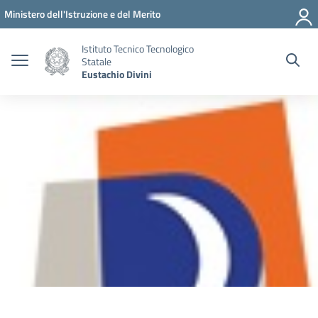
Vai ai contenuti
Vai al menu di navigazione
Vai al footer
Ministero dell'Istruzione e del Merito
Istituto Tecnico Tecnologico
Statale
Eustachio Divini