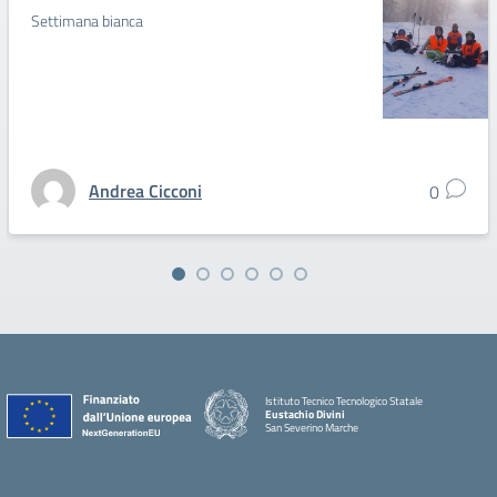
Settimana bianca
Andrea Cicconi
0
Istituto Tecnico Tecnologico Statale
Eustachio Divini
San Severino Marche