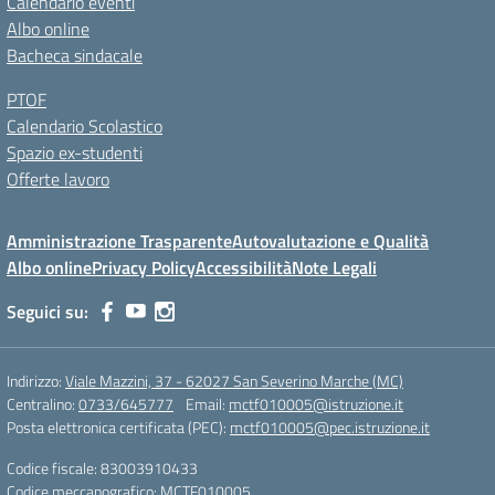
Calendario eventi
Albo online
Bacheca sindacale
PTOF
Calendario Scolastico
Spazio ex-studenti
Offerte lavoro
Amministrazione Trasparente
Autovalutazione e Qualità
Albo online
Privacy Policy
Accessibilità
Note Legali
Seguici su:
Indirizzo:
Viale Mazzini, 37 - 62027 San Severino Marche (MC)
Centralino:
0733/645777
Email:
mctf010005@istruzione.it
Posta elettronica certificata (PEC):
mctf010005@pec.istruzione.it
Codice fiscale: 83003910433
Codice meccanografico:
MCTF010005