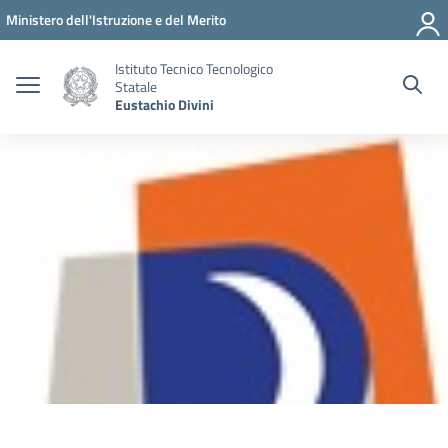
Vai ai contenuti
Vai al menu di navigazione
Vai al footer
Ministero dell'Istruzione e del Merito
Istituto Tecnico Tecnologico
Statale
Eustachio Divini