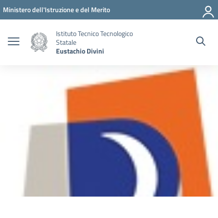
Vai ai contenuti
Vai al menu di navigazione
Vai al footer
Ministero dell'Istruzione e del Merito
Istituto Tecnico Tecnologico
Statale
Eustachio Divini