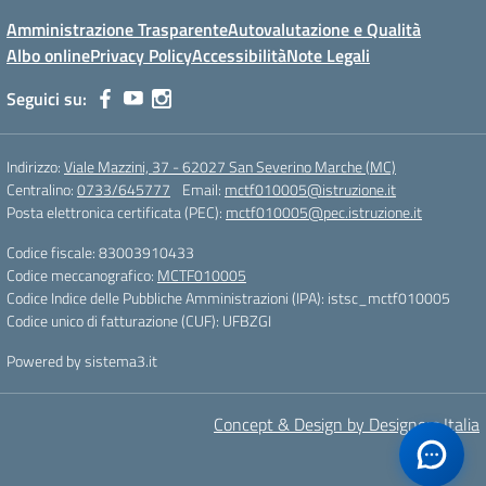
Amministrazione Trasparente
Autovalutazione e Qualità
Albo online
Privacy Policy
Accessibilità
Note Legali
Seguici su:
Indirizzo:
Viale Mazzini, 37 - 62027 San Severino Marche (MC)
Centralino:
0733/645777
Email:
mctf010005@istruzione.it
Posta elettronica certificata (PEC):
mctf010005@pec.istruzione.it
Codice fiscale: 83003910433
Codice meccanografico:
MCTF010005
Codice Indice delle Pubbliche Amministrazioni (IPA): istsc_mctf010005
Codice unico di fatturazione (CUF): UFBZGI
Powered by sistema3.it
Concept & Design by Designers Italia