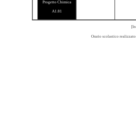
Progetto Chimica
A1.81
[In
Orario scolastico realizzat