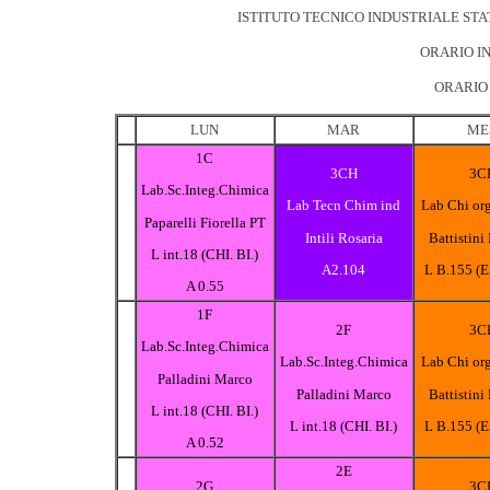
ISTITUTO TECNICO INDUSTRIALE STA
ORARIO IN
ORARIO 
LUN
MAR
ME
1C
3CH
3C
Lab.Sc.Integ.Chimica
Lab Tecn Chim ind
Lab Chi or
Paparelli Fiorella PT
Intili Rosaria
Battistini
L int.18 (CHI. BI.)
A2.104
L B.155 (
A 0.55
1F
2F
3C
Lab.Sc.Integ.Chimica
Lab.Sc.Integ.Chimica
Lab Chi or
Palladini Marco
Palladini Marco
Battistini
L int.18 (CHI. BI.)
L int.18 (CHI. BI.)
L B.155 (
A 0.52
2E
2G
3C